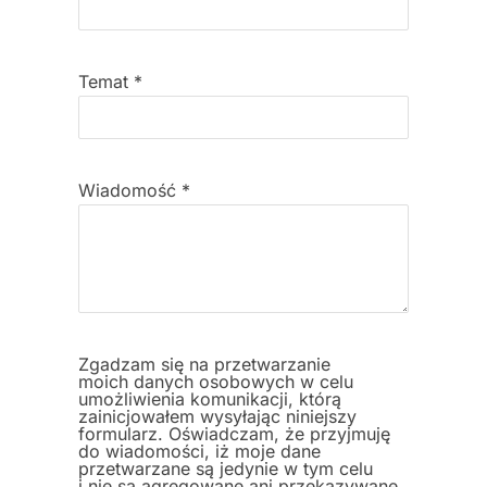
Temat
*
Wiadomość
*
Zgadzam się na przetwarzanie
moich danych osobowych w celu
umożliwienia komunikacji, którą
zainicjowałem wysyłając niniejszy
formularz. Oświadczam, że przyjmuję
do wiadomości, iż moje dane
przetwarzane są jedynie w tym celu
i nie są agregowane ani przekazywane