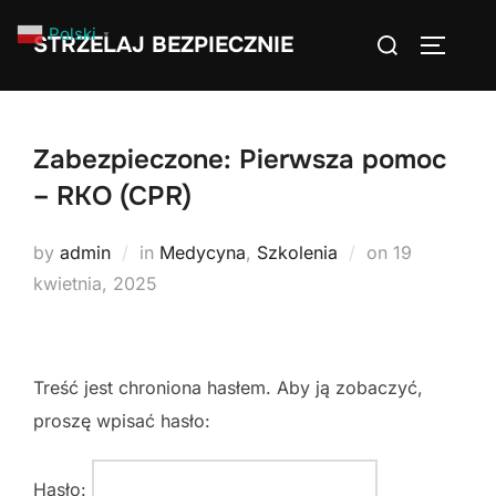
Skip
Search
Polski
▼
STRZELAJ BEZPIECZNIE
to
TOGGLE
for:
content
Zabezpieczone: Pierwsza pomoc
– RKO (CPR)
Posted
by
admin
in
Medycyna
,
Szkolenia
on
19
on
kwietnia, 2025
Treść jest chroniona hasłem. Aby ją zobaczyć,
proszę wpisać hasło:
Hasło: