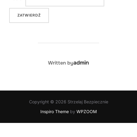
POST AUTHOR
admin
Written by
Copyright © 2026 Strzelaj Bezpiecznie
Inspiro Theme
by
WPZOOM