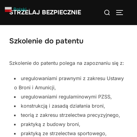
Skip
Search
Polski
▼
STRZELAJ BEZPIECZNIE
to
TOGGLE
for:
content
Szkolenie do patentu
Szkolenie do patentu polega na zapoznaniu się z:
uregulowaniami prawnymi z zakresu Ustawy
o Broni i Amunicji,
uregulowaniami regulaminowymi PZSS,
konstrukcją i zasadą działania broni,
teorią z zakresu strzelectwa precyzyjnego,
praktyką z budowy broni,
praktyką ze strzelectwa sportowego,