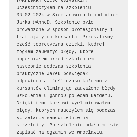
[@Krzskk]
 Cześć wszystkim! 
Uczestniczyłem na szkoleniu 
06.02.2024 w Siemianowicach pod okiem 
Jarka @AnnoD. Szkolenie było 
prowadzone w sposób profesjonalny i 
trafiający do kursanta. Przeszliśmy 
część teoretyczną dzięki, której 
mogłem zauważyć błędy, które 
popełniałem przed szkoleniem. 
Następnie podczas szkolenia 
praktyczne Jarek poświęcał 
odpowiednią ilość czasu każdemu z 
kursantów eliminując zauważone błędy. 
Szkolenie u @AnnoD polecam każdemu. 
Dzięki temu kursowi wyeliminowałem 
błędy, których nauczyłem się podczas 
strzelania samodzielnie na 
strzelnicy. Po szkoleniu udało mi się 
zapisać na egzamin we Wrocławiu, 