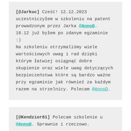
[@Jarkuc]
 Cześć! 12.12.2023 
uczestniczyłem w szkoleniu na patent 
prowadzonym przez Jarka 
@AnnoD
.

18.12 już byłem po zdanym egzaminie 
:)

Na szkoleniu otrzymaliśmy wiele 
wartościowych uwag i rad dzięki 
którym łatwiej osiągnąć dobre 
skupienie oraz wiele uwag dotyczących 
bezpieczeństwa które są bardzo ważne 
przy egzaminie jak również za każdym 
razem na strzelnicy. Polecam 
@AnnoD
.
[@Kendzior81]
 Polecam szkolenie u 
@AnnoD
. Sprawnie i rzeczowo.