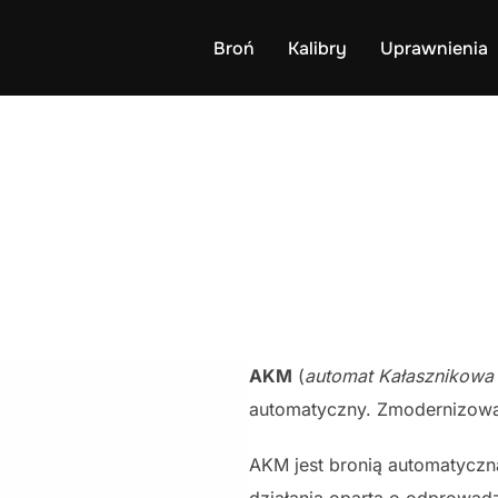
Broń
Kalibry
Uprawnienia
AKM
(
automat Kałasznikow
automatyczny. Zmodernizowa
AKM jest bronią automatycz
działania oparta o odprowa