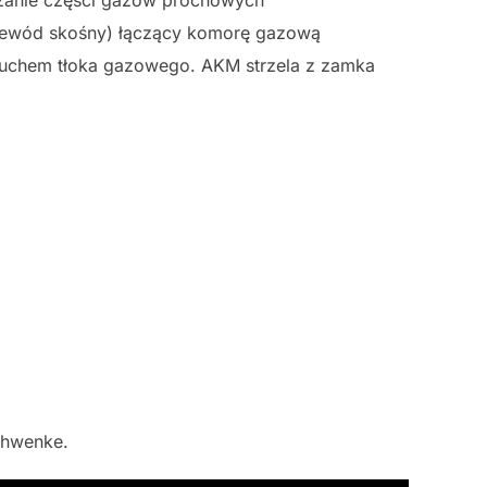
rzewód skośny) łączący komorę gazową
ruchem tłoka gazowego. AKM strzela z zamka
chwenke.