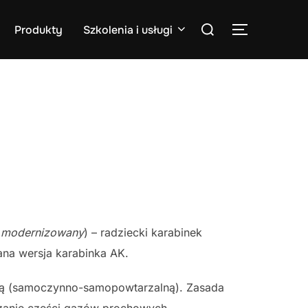
Search
Produkty
Szkolenia i usługi
TOGGLE S
for:
a modernizowany
) – radziecki karabinek
na wersja karabinka AK.
ną (samoczynno-samopowtarzalną). Zasada
dzanie części gazów prochowych