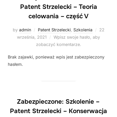
Patent Strzelecki – Teoria
celowania – część V
Posted
by
admin
Patent Strzelecki
,
Szkolenia
22
on
września, 2021
Wpisz swoje hasło, aby
zobaczyć komentarze.
Brak zajawki, ponieważ wpis jest zabezpieczony
hasłem.
Zabezpieczone: Szkolenie –
Patent Strzelecki – Konserwacja