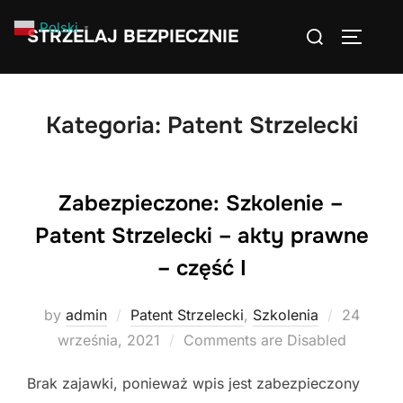
Skip
Search
Polski
▼
STRZELAJ BEZPIECZNIE
to
TOGGLE
for:
content
Kategoria:
Patent Strzelecki
Zabezpieczone: Szkolenie –
Patent Strzelecki – akty prawne
– część I
Posted
by
admin
Patent Strzelecki
,
Szkolenia
24
on
września, 2021
Comments are Disabled
Brak zajawki, ponieważ wpis jest zabezpieczony