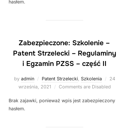
hasłem.
Zabezpieczone: Szkolenie –
Patent Strzelecki – Regulaminy
i Egzamin PZSS – część II
Posted
by
admin
Patent Strzelecki
,
Szkolenia
24
on
września, 2021
Comments are Disabled
Brak zajawki, ponieważ wpis jest zabezpieczony
hasłem.