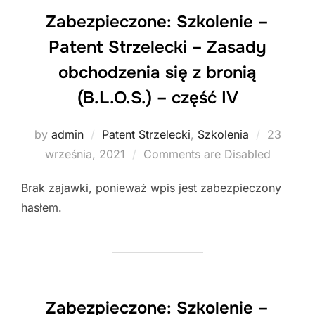
Zabezpieczone: Szkolenie –
Patent Strzelecki – Zasady
obchodzenia się z bronią
(B.L.O.S.) – część IV
Posted
by
admin
Patent Strzelecki
,
Szkolenia
23
on
września, 2021
Comments are Disabled
Brak zajawki, ponieważ wpis jest zabezpieczony
hasłem.
Zabezpieczone: Szkolenie –