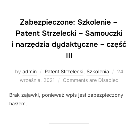
Zabezpieczone: Szkolenie –
Patent Strzelecki – Samouczki
i narzędzia dydaktyczne – część
III
Posted
by
admin
Patent Strzelecki
,
Szkolenia
24
on
września, 2021
Comments are Disabled
Brak zajawki, ponieważ wpis jest zabezpieczony
hasłem.