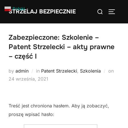
Skip
Search
Polski
▼
STRZELAJ BEZPIECZNIE
to
TOGGLE
for:
content
Zabezpieczone: Szkolenie –
Patent Strzelecki – akty prawne
– część I
Poste
by
admin
in
Patent Strzelecki
,
Szkolenia
on
on
24 września, 2021
Treść jest chroniona hasłem. Aby ją zobaczyć,
proszę wpisać hasło: