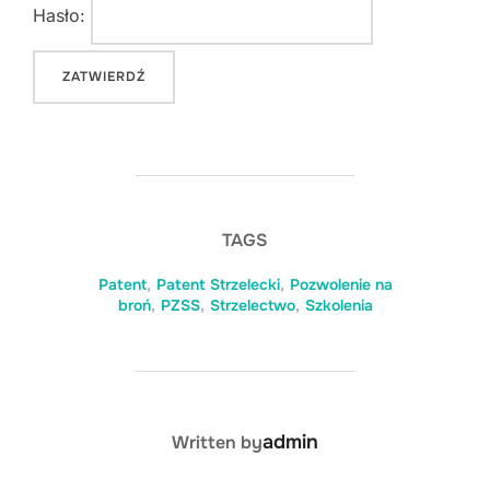
Hasło:
TAGS
Patent
,
Patent Strzelecki
,
Pozwolenie na
broń
,
PZSS
,
Strzelectwo
,
Szkolenia
POST AUTHOR
admin
Written by