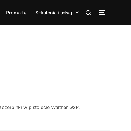
Search
Produkty
Szkolenia i usługi
TOGGLE S
for:
czerbinki w pistolecie Walther GSP.