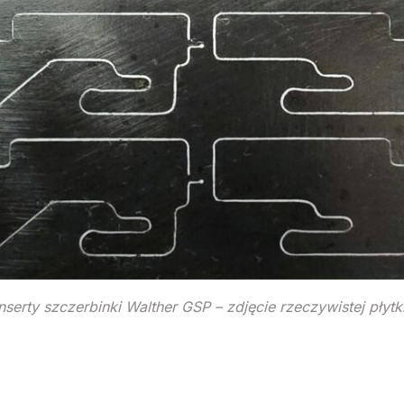
Inserty szczerbinki Walther GSP – zdjęcie rzeczywistej płytki